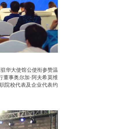
亚驻华大使馆公使衔参赞温
行董事奥尔加·阿夫希莫维
高职院校代表及企业代表约